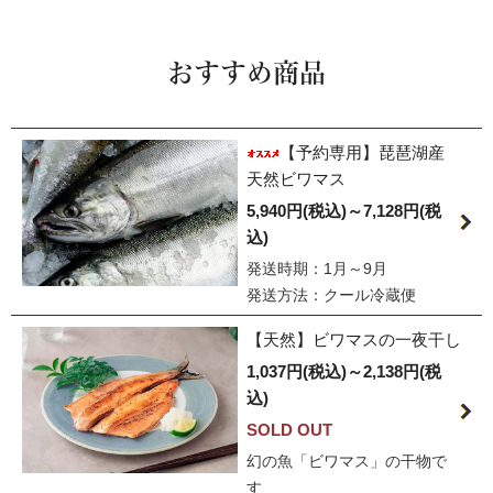
おすすめ商品
【予約専用】琵琶湖産
天然ビワマス
5,940円(税込)～7,128円(税
込)
発送時期：1月～9月
発送方法：クール冷蔵便
【天然】ビワマスの一夜干し
1,037円(税込)～2,138円(税
込)
SOLD OUT
幻の魚「ビワマス」の干物で
す