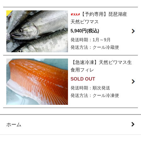
【予約専用】琵琶湖産
天然ビワマス
5,940円(税込)
発送時期：1月～9月
発送方法：クール冷蔵便
【急速冷凍】天然ビワマス生
食用フィレ
SOLD OUT
発送時期：順次発送
発送方法：クール冷凍便
ホーム