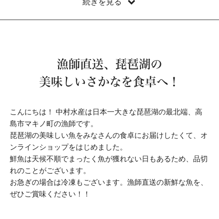
続きを見る
2025/08/10 銀兵はご好評につき2024年分は完売しました。
2025/07/01 梱包資材の高騰により、当店では再利用の発泡スチ
ロールを利用する事で送料を少しでも抑えようとしております。
ご理解の程よろしくお願いいたします。
漁師直送、琵琶湖の
美味しいさかなを食卓へ！
こんにちは！ 中村水産は日本一大きな琵琶湖の最北端、高
島市マキノ町の漁師です。
琵琶湖の美味しい魚をみなさんの食卓にお届けしたくて、オ
ンラインショップをはじめました。
鮮魚は天候不順でまったく魚が獲れない日もあるため、品切
れのことがございます。
お急ぎの場合は冷凍もございます。漁師直送の新鮮な魚を、
ぜひご賞味ください！！