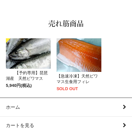
売れ筋商品
【予約専用】琵琶
【急速冷凍】天然ビワ
湖産 天然ビワマス
マス生食用フィレ
5,940円(税込)
SOLD OUT
ホーム
カートを見る