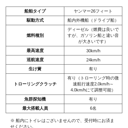
船舶タイプ
ヤンマー26フィート
駆動方式
船内外機船（ドライブ船）
ディーゼル（燃費は良いで
燃料種別
すが、ガソリン船と違い音
が大きいです）
最高速度
30km/h
巡航速度
24km/h
生け簀
有り
有り（トローリング時の微
トローリングクラッチ
速航行速度2.0km/h～
4.0km/hにて調整可能）
魚群探知機
有り
最大搭載人員
6名
※ 船内にトイレはございませんので、受付時にお済ま
せください。