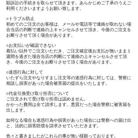
額訴訟の手続きを取らせて頂きます。あらかじめご了承のうえご
利用くださいますようお願い致します。
○トラブル防止
初めてのご注文のお客様は、メールや電話等で連絡が取れない場
合当店の判断で連絡の上キャンセルさせて頂き、今後のご注文を
お断りさせて頂く場合があります。
○お支払いが確認できない
着払い以外でご注文いただき、ご注文確定後お支払が無いまま１
週間を過ぎた場合当店の判断にて連絡の上キャンセルさせて頂
き、今後のご注文をお断りさせて頂く場合があります。
○迷惑行為に対して
いたずら注文やなりすまし注文等の迷惑行為に対しては、警察に
相談し損害があった場合被害届の提出をいたします。
○代金引換受け取り拒否について
ご注文されて受け取り拒否は認めません。
かかった費用は全て請求します。悪質だった場合警察に被害届を
出します。
如何なる場合も迷惑行為や損害があった場合には警察への届け出
と、法的に損害賠償を請求させていただきます。
色々と書きましたがこれらの事が無い様願っております。