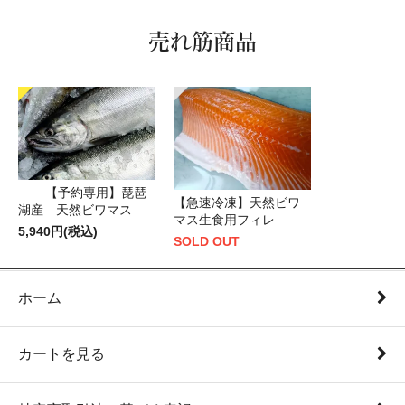
売れ筋商品
【予約専用】琵琶
【急速冷凍】天然ビワ
湖産 天然ビワマス
マス生食用フィレ
5,940円(税込)
SOLD OUT
ホーム
カートを見る