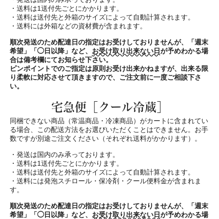
・送料は1送付先ごとにかかります。
・送料は送付先と外箱のサイズによって自動計算されます。
・送料には外箱などの資材費が含まれます。
順次発送のため配達日の指定はお受けしておりませんが、「週末
希望」「◯日以降」など、
お受け取り出来ない日
が予めわかる場
合は備考欄にてお知らせ下さい。
ピンポイントでのご指定は原則お受け出来かねますが、出来る限
り柔軟に対応させて頂きますので、ご注文前に一度ご相談下さ
い。
宅急便［クール冷蔵］
同梱できない商品（常温商品・冷凍商品）がカートに含まれてい
る場合、この配送方法をお選びいただくことはできません。お手
数ですが別途ご注文ください（それぞれ送料がかかります）。
・発送は国内のみ承っております。
・送料は1送付先ごとにかかります。
・送料は送付先と外箱のサイズによって自動計算されます。
・送料には発泡スチロール・保冷剤・クール便料金が含まれま
す。
順次発送のため配達日の指定はお受けしておりませんが、「週末
希望」「◯日以降」など、
お受け取り出来ない日
が予めわかる場