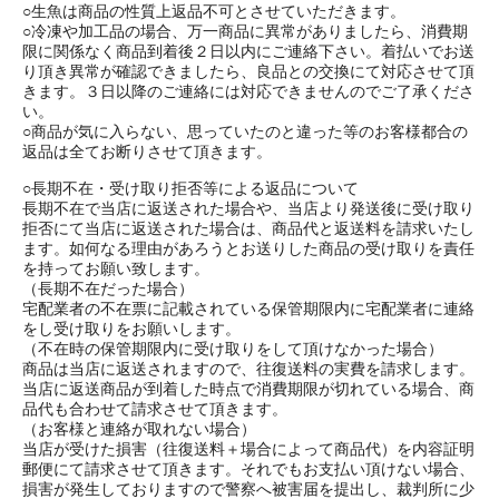
○生魚は商品の性質上返品不可とさせていただきます。
○冷凍や加工品の場合、万一商品に異常がありましたら、消費期
限に関係なく商品到着後２日以内にご連絡下さい。着払いでお送
り頂き異常が確認できましたら、良品との交換にて対応させて頂
きます。３日以降のご連絡には対応できませんのでご了承くださ
い。
○商品が気に入らない、思っていたのと違った等のお客様都合の
返品は全てお断りさせて頂きます。
○長期不在・受け取り拒否等による返品について
長期不在で当店に返送された場合や、当店より発送後に受け取り
拒否にて当店に返送された場合は、商品代と返送料を請求いたし
ます。如何なる理由があろうとお送りした商品の受け取りを責任
を持ってお願い致します。
（長期不在だった場合）
宅配業者の不在票に記載されている保管期限内に宅配業者に連絡
をし受け取りをお願いします。
（不在時の保管期限内に受け取りをして頂けなかった場合）
商品は当店に返送されますので、往復送料の実費を請求します。
当店に返送商品が到着した時点で消費期限が切れている場合、商
品代も合わせて請求させて頂きます。
（お客様と連絡が取れない場合）
当店が受けた損害（往復送料＋場合によって商品代）を内容証明
郵便にて請求させて頂きます。それでもお支払い頂けない場合、
損害が発生しておりますので警察へ被害届を提出し、裁判所に少