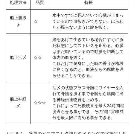
処理方法
品質
特長
水中ですでに死んでいて心臓が止まっ
船上腹抜
☆
ているので血抜きができない。はらわ
き
たが腐らないように腹を抜く。
網をあげて生きている場合にすぐに脳
死状態にしてストレスを止める。心臓
はまだ動いているので動脈を切断して
船上活〆
☆☆
体内の血を抜く。
これだけで刺身にした時の香りが格段
に良くなるのと、血液からの腐敗を遅
らせることができる。
活〆の状態プラス脊髄にワイヤーを入
れて脊髄を潰す事で脊髄から筋肉に出
船上神経
る神経伝達物質を止める。
☆☆☆
これによって死後硬直を最大24時間程
〆
度遅らせる事ができ、その間に旨味成
分を最大限に高める事ができる。
もちろん、盛夏のビワマスも適切なタイミングで水揚げし処