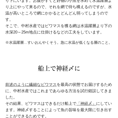
り下にいます。お腹がすくと好物の小魚を求めて水温躍層よ
り上にやって来るので、それを網で待ち構えるのですが、水
温が高いところで網にかかるとどんどん弱ってしまうので
す。
そこで、中村水産ではビワマスを獲る網は水温躍層より下の
水深20～25m地点に仕掛けるなどの工夫をしています。
※水温躍層…すいおんやくそう。急に水温が低くなる層のこと。
船上で神経〆に
前述のように繊細なビワマス
を最高の状態でお届けするため
に、中村水産ではこれまであらゆる方法を試行錯誤してきま
した。
その結果、ビワマスはできるだけ船上で
「神経〆」
にしてい
ます。神経〆することによって魚の旨味を最大限に引き出す
ことができるためです。