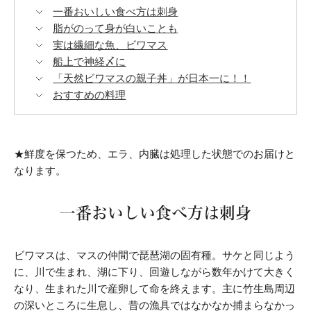
一番おいしい食べ方は刺身
脂がのって身が白いことも
実は繊細な魚、ビワマス
船上で神経〆に
「天然ビワマスの親子丼」が日本一に！！
おすすめの料理
★鮮度を保つため、エラ、内臓は処理した状態でのお届けと
なります。
一番おいしい食べ方は刺身
ビワマスは、マスの仲間で琵琶湖の固有種。サケと同じよう
に、川で生まれ、湖に下り、回遊しながら数年かけて大きく
なり、生まれた川で産卵して命を終えます。主に竹生島周辺
の深いところに生息し、昔の漁具ではなかなか捕まらなかっ