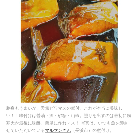
刺身もうまいが、天然ビワマスの煮付、これが本当に美味し
い！！味付けは醤油・酒・砂糖・山椒。照りを出すのは最初に粉
寒天か最後に味醂。簡単に作れマス！ 写真は、いつも魚を卸さ
せていただいている
マルマンさん
（長浜市）の煮付け。