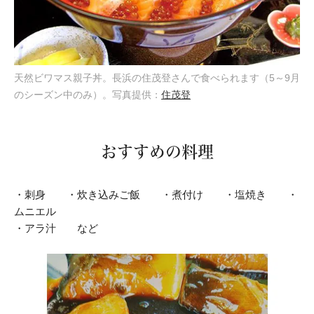
天然ビワマス親子丼。長浜の住茂登さんで食べられます（5～9月
のシーズン中のみ）。写真提供：
住茂登
おすすめの料理
・刺身 ・炊き込みご飯 ・煮付け ・塩焼き ・
ムニエル
・アラ汁 など